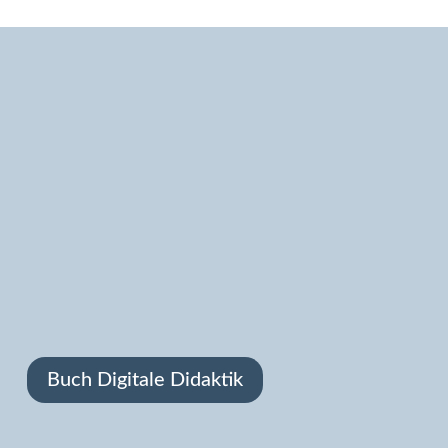
In einer Lernlandschaft werden analoge und
digitale Lernformate verbunden. Insbesondere
Selbstlernmaterialien, die eigenständig in einer
virtuellen Lernwelt bearbeitet werden, stehen im
Zentrum.
Buch Digitale Didaktik